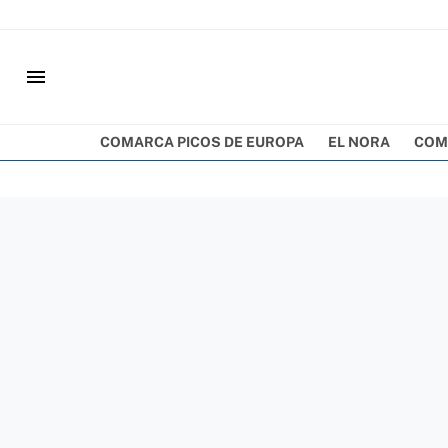
menu
COMARCA PICOS DE EUROPA
EL NORA
COM