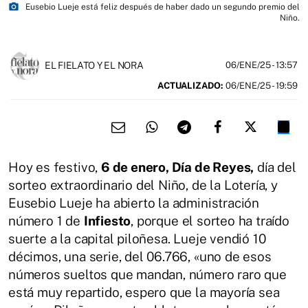
photo_camera
Eusebio Lueje está feliz después de haber dado un segundo premio del
Niño.
EL FIELATO Y EL NORA
06/ENE/25
- 13:57
ACTUALIZADO:
06/ENE/25 - 19:59
Hoy es festivo,
6 de enero, Día de Reyes,
día del
sorteo extraordinario del Niño, de la Lotería, y
Eusebio Lueje ha abierto la administración
número 1 de
Infiesto
, porque el sorteo ha traído
suerte a la capital piloñesa. Lueje vendió 10
décimos, una serie, del 06.766, «uno de esos
números sueltos que mandan, número raro que
está muy repartido, espero que la mayoría sea