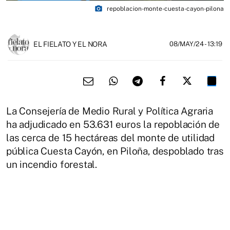
photo_camera
repoblacion-monte-cuesta-cayon-pilona
EL FIELATO Y EL NORA
08/MAY/24
- 13:19
La Consejería de Medio Rural y Política Agraria
ha adjudicado en 53.631 euros la repoblación de
las cerca de 15 hectáreas del monte de utilidad
pública Cuesta Cayón, en Piloña, despoblado tras
un incendio forestal.