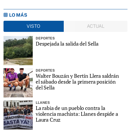
LO MÁS
VISTO
ACTUAL
DEPORTES
Despejada la salida del Sella
DEPORTES
Walter Bouzán y Bertín Llera saldrán
el sábado desde la primera posición
del Sella
LLANES
La rabia de un pueblo contra la
violencia machista: Llanes despide a
Laura Cruz