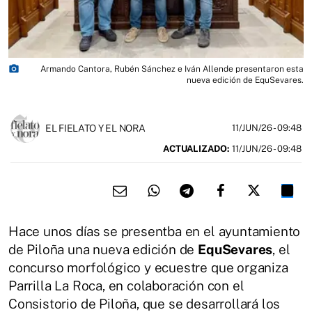
photo_camera
Armando Cantora, Rubén Sánchez e Iván Allende presentaron esta
nueva edición de EquSevares.
EL FIELATO Y EL NORA
11/JUN/26
- 09:48
ACTUALIZADO:
11/JUN/26 - 09:48
Hace unos días se presentba en el ayuntamiento
de Piloña una nueva edición de
EquSevares
, el
concurso morfológico y ecuestre que organiza
Parrilla La Roca, en colaboración con el
Consistorio de Piloña, que se desarrollará los