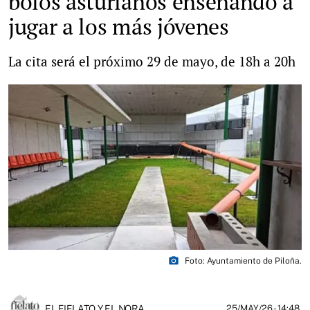
bolos asturianos enseñando a
jugar a los más jóvenes
La cita será el próximo 29 de mayo, de 18h a 20h
photo_camera
Foto: Ayuntamiento de Piloña.
EL FIELATO Y EL NORA
25/MAY/26
- 14:48