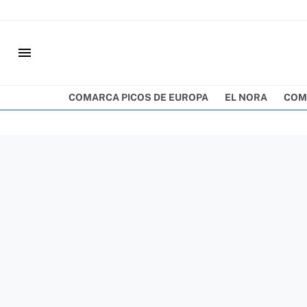
menu
COMARCA PICOS DE EUROPA
EL NORA
COM