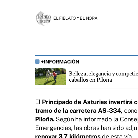
EL FIELATO Y EL NORA
+INFORMACIÓN
Belleza, elegancia y competi
caballos en Piloña
El
Principado de Asturias invertirá c
tramo de la carretera AS-334,
cono
Piloña.
Según ha informado la Consej
Emergencias, las obras han sido adj
renovar 3,7 kilómetros
de esta vía.