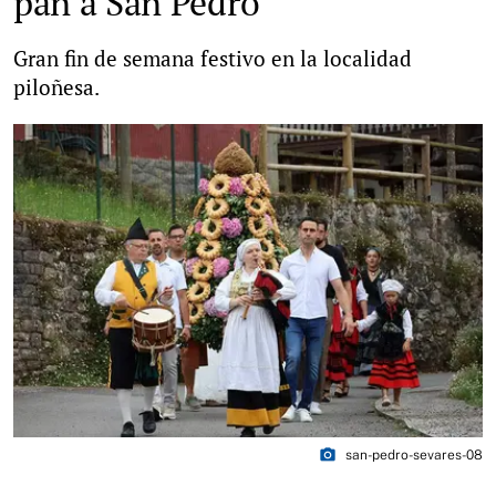
pan a San Pedro
Gran fin de semana festivo en la localidad
piloñesa.
photo_camera
san-pedro-sevares-08