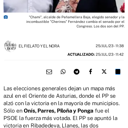
photo_camera
"Chami", alcalde de Peñamellera Baja, elegido senador y la
incombustible "Cherines" Fernández cambia el senado por el
Congreso. Los dos son del PP.
EL FIELATO Y EL NORA
25/JUL/23
- 11:38
ACTUALIZADO:
25/JUL/23 - 11:42
Las elecciones generales dejan un mapa más
azul en el Oriente de Asturias, donde el PP se
alzó con la victoria en la mayoría de municipios.
Sólo en
Onís, Parres, Piloña y Ponga
fue el
PSOE la fuerza más votada. El PP se apuntó la
victoria en Ribadedeva, Llanes, las dos