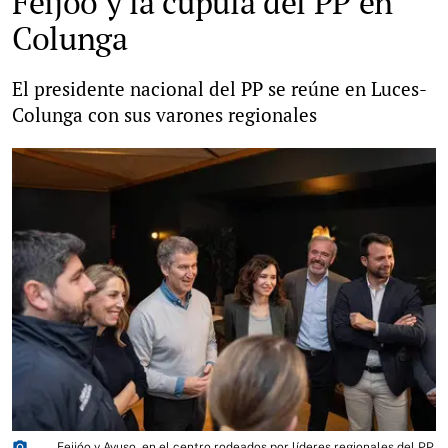
Feijóo y la cúpula del PP en
Colunga
El presidente nacional del PP se reúne en Luces-
Colunga con sus varones regionales
photo_camera
Feijóo y Ayuso, en el centro rodeados por líderes regionales del PP,