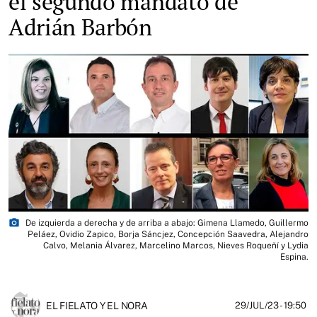
el segundo mandato de
Adrián Barbón
photo_camera
De izquierda a derecha y de arriba a abajo: Gimena Llamedo, Guillermo
Peláez, Ovidio Zapico, Borja Sáncjez, Concepción Saavedra, Alejandro
Calvo, Melania Álvarez, Marcelino Marcos, Nieves Roqueñí y Lydia
Espina.
EL FIELATO Y EL NORA
29/JUL/23
- 19:50