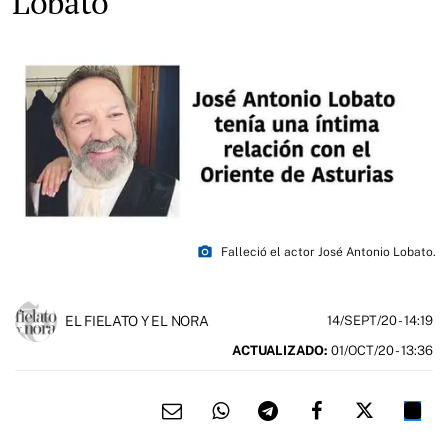
Lobato
photo_camera
Falleció el actor José Antonio Lobato.
EL FIELATO Y EL NORA
14/SEPT/20
- 14:19
ACTUALIZADO:
01/OCT/20 - 13:36