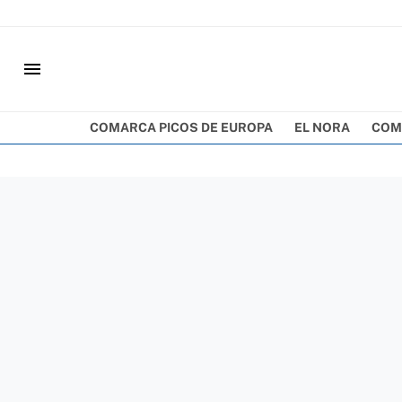
menu
COMARCA PICOS DE EUROPA
EL NORA
COM