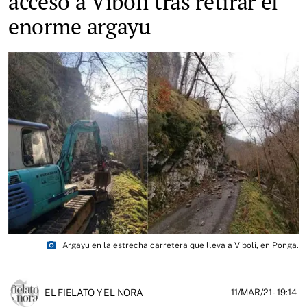
acceso a Viboli tras retirar el
enorme argayu
photo_camera
Argayu en la estrecha carretera que lleva a Viboli, en Ponga.
EL FIELATO Y EL NORA
11/MAR/21
- 19:14