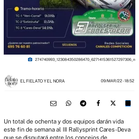
photo_camera
274740993_123084350286470_6271415361527297306_n
EL FIELATO Y EL NORA
09/MAR/22
- 18:52
Un total de ochenta y dos equipos darán vida
este fin de semana al III Rallysprint Cares-Deva
que se disputará entre los concejos de