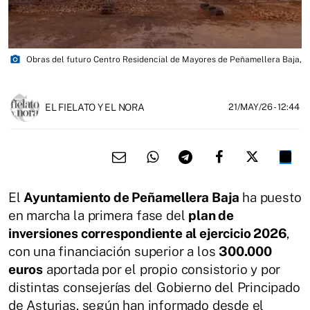
photo_camera
Obras del futuro Centro Residencial de Mayores de Peñamellera Baja,
EL FIELATO Y EL NORA
21/MAY/26
- 12:44
El
Ayuntamiento de Peñamellera Baja
ha puesto
en marcha la primera fase del
plan de
inversiones correspondiente al ejercicio 2026
,
con una financiación superior a los
300.000
euros
aportada por el propio consistorio y por
distintas consejerías del Gobierno del Principado
de Asturias, según han informado desde el