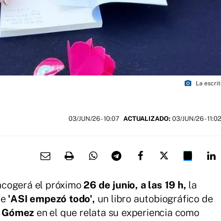
photo_camera
La escri
03/JUN/26
- 10:07
ACTUALIZADO:
03/JUN/26 - 11:0
cogerá el próximo
26 de junio, a las 19 h,
la
de
'ASI empezó todo',
un libro autobiográfico de
 Gómez
en el que relata su experiencia como