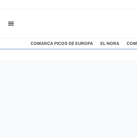
menu
COMARCA PICOS DE EUROPA
EL NORA
COM