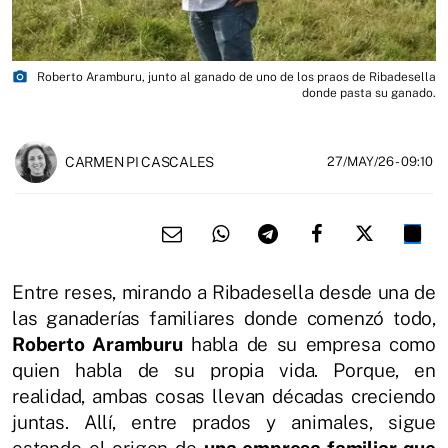
photo_camera
Roberto Aramburu, junto al ganado de uno de los praos de Ribadesella
donde pasta su ganado.
CARMEN PI CASCALES
27/MAY/26
- 09:10
Entre reses, mirando a Ribadesella desde una de
las ganaderías familiares donde comenzó todo,
Roberto Aramburu
habla de su empresa como
quien habla de su propia vida. Porque, en
realidad, ambas cosas llevan décadas creciendo
juntas. Allí, entre prados y animales, sigue
estando el origen de
una empresa familiar que