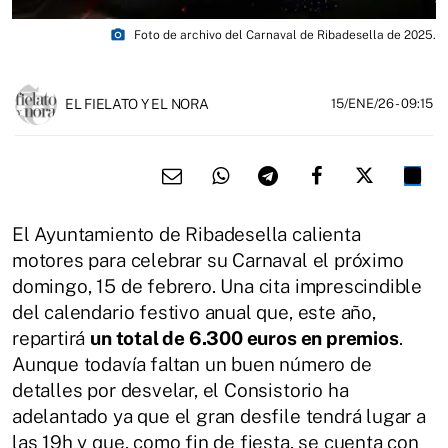
photo_camera
Foto de archivo del Carnaval de Ribadesella de 2025.
EL FIELATO Y EL NORA
15/ENE/26
- 09:15
El Ayuntamiento de Ribadesella calienta
motores para celebrar su Carnaval el próximo
domingo, 15 de febrero. Una cita imprescindible
del calendario festivo anual que, este año,
repartirá
un total de 6.300 euros en premios
.
Aunque todavía faltan un buen número de
detalles por desvelar, el Consistorio ha
adelantado ya que el gran desfile tendrá lugar a
las 19h y que, como fin de fiesta, se cuenta con