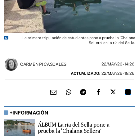
photo_camera
La primera tripulación de estudiantes pone a prueba la 'Chalana
Sellera' en la ría del Sella.
CARMEN PI CASCALES
22/MAY/26
- 14:26
ACTUALIZADO:
22/MAY/26 - 18:26
+INFORMACIÓN
ÁLBUM La ría del Sella pone a
prueba la ‘Chalana Sellera’