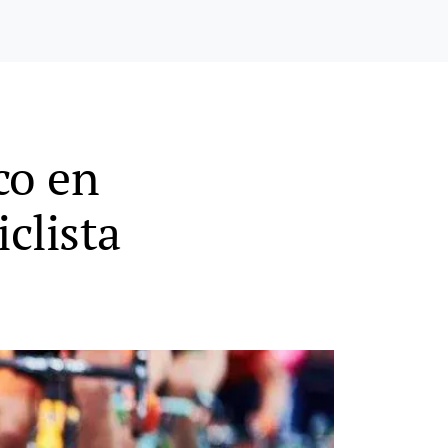
ico en
clista