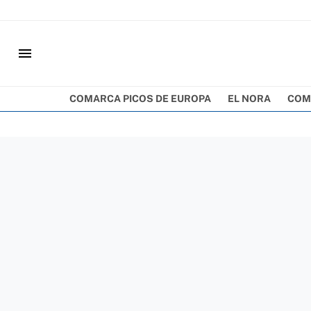
menu
COMARCA PICOS DE EUROPA
EL NORA
COM