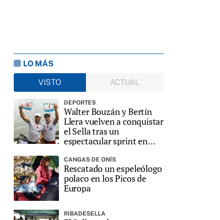
LO MÁS
VISTO
ACTUAL
DEPORTES
Walter Bouzán y Bertín
Llera vuelven a conquistar
el Sella tras un
espectacular sprint en
Ribadesella
CANGAS DE ONÍS
Rescatado un espeleólogo
polaco en los Picos de
Europa
RIBADESELLA