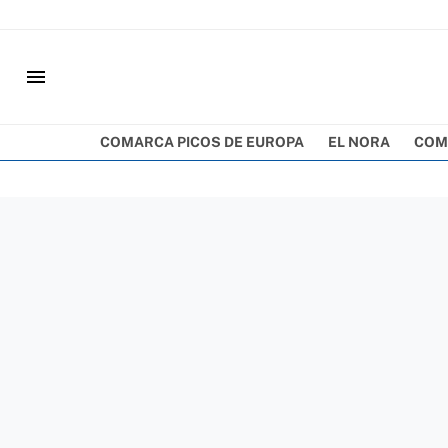
menu
COMARCA PICOS DE EUROPA
EL NORA
COM