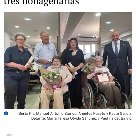
tres nonagenarias
photo_camera
Berta Pis, Manuel Antonio Blanco, Ángeles Rosete y Paulo García.
Delante: María Teresa Olvido Sánchez y Paulina del Barrio.