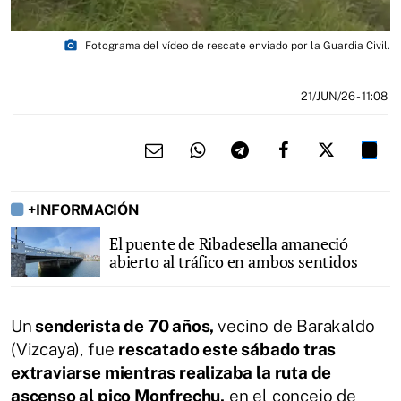
photo_camera
Fotograma del vídeo de rescate enviado por la Guardia Civil.
21/JUN/26
- 11:08
+INFORMACIÓN
El puente de Ribadesella amaneció
abierto al tráfico en ambos sentidos
Un
senderista de 70 años,
vecino de Barakaldo
(Vizcaya), fue
rescatado este sábado tras
extraviarse mientras realizaba la ruta de
ascenso al pico Monfrechu,
en el concejo de