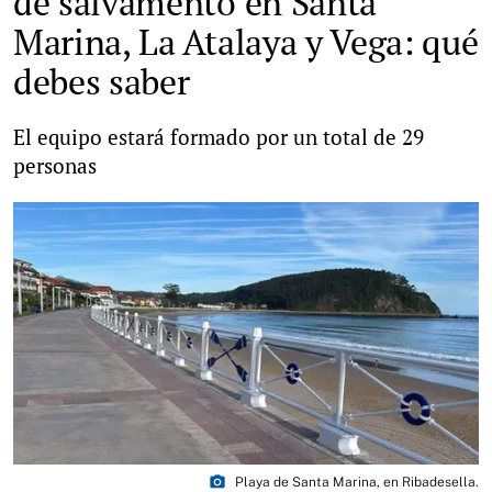
de salvamento en Santa
Marina, La Atalaya y Vega: qué
debes saber
El equipo estará formado por un total de 29
personas
photo_camera
Playa de Santa Marina, en Ribadesella.