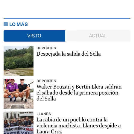
LO MÁS
VISTO
ACTUAL
DEPORTES
Despejada la salida del Sella
DEPORTES
Walter Bouzán y Bertín Llera saldrán
el sábado desde la primera posición
del Sella
LLANES
La rabia de un pueblo contra la
violencia machista: Llanes despide a
Laura Cruz