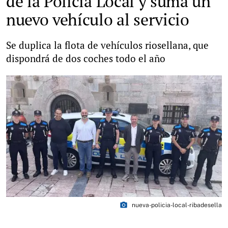
de la Policía Local y suma un
nuevo vehículo al servicio
Se duplica la flota de vehículos riosellana, que
dispondrá de dos coches todo el año
photo_camera
nueva-policia-local-ribadesella