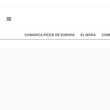
menu
COMARCA PICOS DE EUROPA
EL NORA
COM