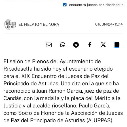
photo_camera
encuentro-jueces-paz-ribadesella
EL FIELATO Y EL NORA
01/JUN/24
- 15:14
El salón de Plenos del Ayuntamiento de
Ribadesella ha sido hoy el escenario elegido
para el XIX Encuentro de Jueces de Paz del
Principado de Asturias. Una cita en la que se ha
reconocido a Juan Ramón García, juez de paz de
Candás, con la medalla y la placa del Mérito a la
Justicia y al alcalde riosellano, Paulo García,
como Socio de Honor de la Asociación de Jueces
de Paz del Principado de Asturias (AJUPPAS).