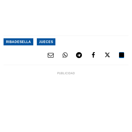
RIBADESELLA
JUECES