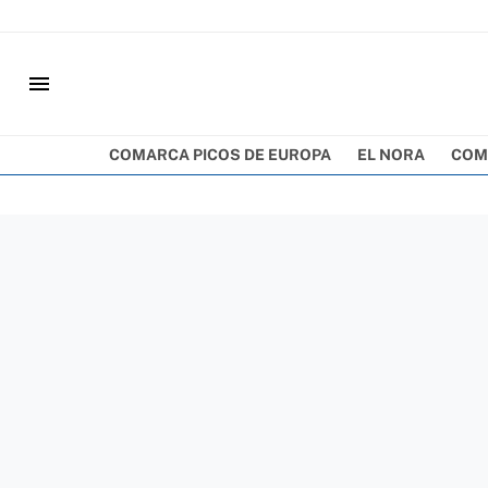
menu
COMARCA PICOS DE EUROPA
EL NORA
COM