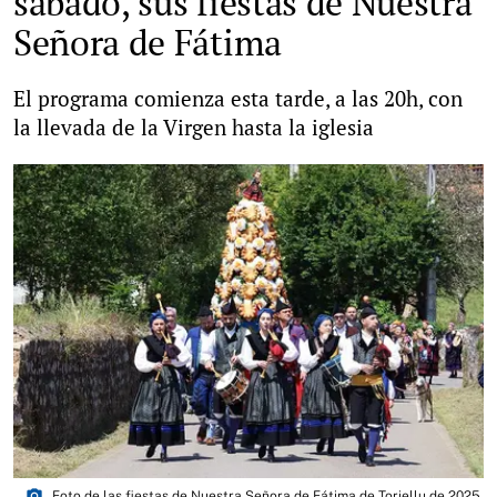
sábado, sus fiestas de Nuestra
Señora de Fátima
El programa comienza esta tarde, a las 20h, con
la llevada de la Virgen hasta la iglesia
photo_camera
Foto de las fiestas de Nuestra Señora de Fátima de Toriellu de 2025.