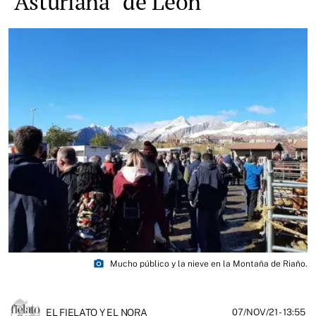
"Asturiana" de León
photo_camera
Mucho público y la nieve en la Montaña de Riaño.
EL FIELATO Y EL NORA
07/NOV/21
- 13:55