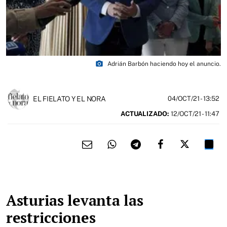
photo_camera
Adrián Barbón haciendo hoy el anuncio.
EL FIELATO Y EL NORA
04/OCT/21
- 13:52
ACTUALIZADO:
12/OCT/21 - 11:47
Asturias levanta las
restricciones