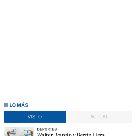
LO MÁS
VISTO
ACTUAL
DEPORTES
Walter Bouzán y Bertín Llera