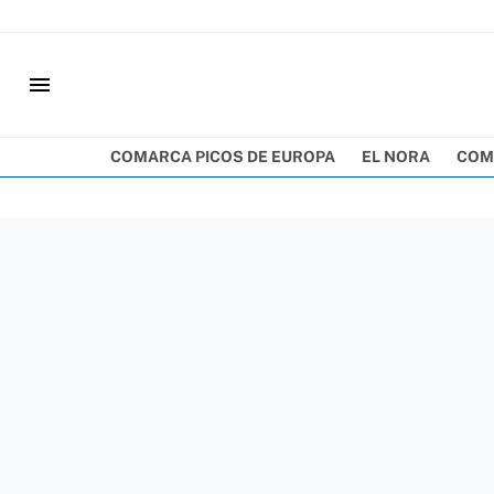
menu
COMARCA PICOS DE EUROPA
EL NORA
COM