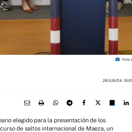
photo_camera
Foto 
26/JUN/24
- 10:0
rio elegido para la presentación de los
ncurso de saltos internacional de Maeza, un