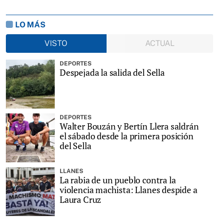
LO MÁS
VISTO
ACTUAL
DEPORTES
Despejada la salida del Sella
DEPORTES
Walter Bouzán y Bertín Llera saldrán
el sábado desde la primera posición
del Sella
LLANES
La rabia de un pueblo contra la
violencia machista: Llanes despide a
Laura Cruz