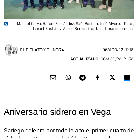
photo_camera
Manuel Calvo, Rafael Fernández, Saúl Bastián, José Álvarez "Pola",
Ismael Bastián y Merce Berros, tras la entrega de premios
EL FIELATO Y EL NORA
06/AGO/22
- 11:18
ACTUALIZADO:
06/AGO/22 - 21:52
Aniversario sidrero en Vega
Sariego celebró por todo lo alto el primer cuarto de