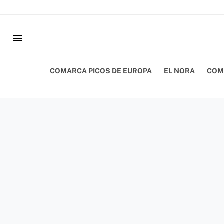
menu
COMARCA PICOS DE EUROPA
EL NORA
COM