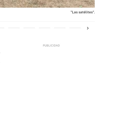
"Las satélites".
0
l