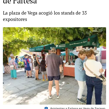
de Faitesa
La plaza de Vega acogió los stands de 35
expositores
photo_camera
Asistentes a Faitesa en Vega de Sariego.