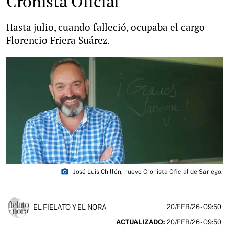
Cronista Oficial
Hasta julio, cuando falleció, ocupaba el cargo
Florencio Friera Suárez.
photo_camera
José Luis Chillón, nuevo Cronista Oficial de Sariego.
EL FIELATO Y EL NORA
20/FEB/26
- 09:50
ACTUALIZADO:
20/FEB/26 - 09:50