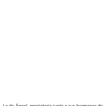
Lo de Ángel, propietario junto a sus hermanos de