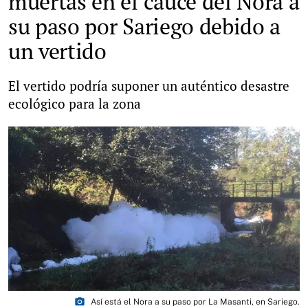
muertas en el cauce del Nora a
su paso por Sariego debido a
un vertido
El vertido podría suponer un auténtico desastre
ecológico para la zona
photo_camera
Así está el Nora a su paso por La Masanti, en Sariego.