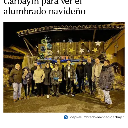
Carbayín para ver el
alumbrado navideño
photo_camera
cepi-alumbrado-navidad-carbayin