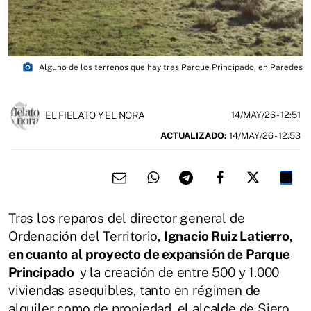
photo_camera
Alguno de los terrenos que hay tras Parque Principado, en Paredes
EL FIELATO Y EL NORA
14/MAY/26
- 12:51
ACTUALIZADO:
14/MAY/26 - 12:53
Tras los reparos del director general de
Ordenación del Territorio,
Ignacio Ruiz Latierro,
en cuanto al proyecto de expansión de Parque
Principado
y la creación de entre 500 y 1.000
viviendas asequibles, tanto en régimen de
alquiler como de propiedad, el alcalde de Siero,