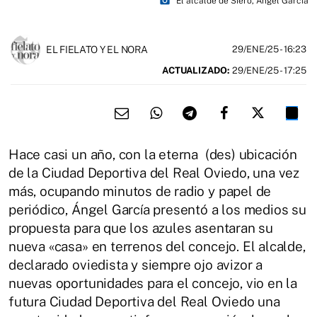
photo_camera
El alcalde de Siero, Ángel García
EL FIELATO Y EL NORA
29/ENE/25
- 16:23
ACTUALIZADO:
29/ENE/25 - 17:25
Hace casi un año, con la eterna (des) ubicación
de la Ciudad Deportiva del Real Oviedo, una vez
más, ocupando minutos de radio y papel de
periódico, Ángel García presentó a los medios su
propuesta para que los azules asentaran su
nueva «casa» en terrenos del concejo. El alcalde,
declarado oviedista y siempre ojo avizor a
nuevas oportunidades para el concejo, vio en la
futura Ciudad Deportiva del Real Oviedo una