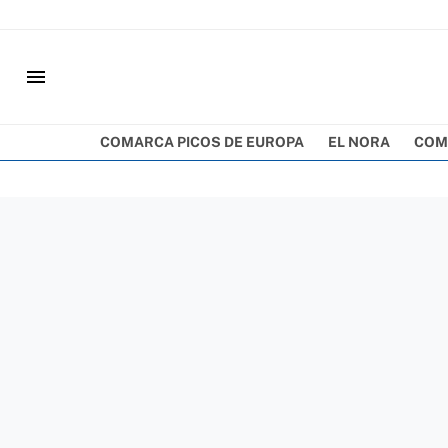
menu
COMARCA PICOS DE EUROPA
EL NORA
COM