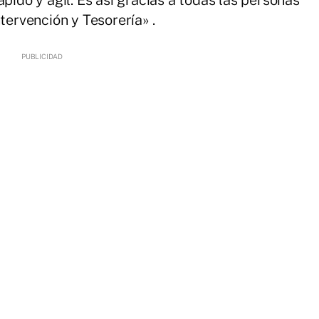
pido y ágil. Es así gracias a todas las personas
tervención y Tesorería» .