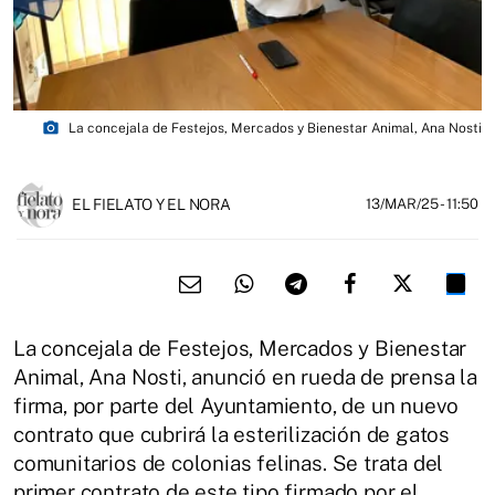
photo_camera
La concejala de Festejos, Mercados y Bienestar Animal, Ana Nosti
EL FIELATO Y EL NORA
13/MAR/25
- 11:50
La concejala de Festejos, Mercados y Bienestar
Animal, Ana Nosti, anunció en rueda de prensa la
firma, por parte del Ayuntamiento, de un nuevo
contrato que cubrirá la esterilización de gatos
comunitarios de colonias felinas. Se trata del
primer contrato de este tipo firmado por el