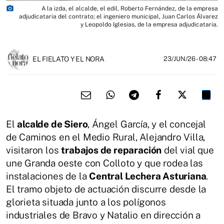
photo_camera
A la izda, el alcalde, el edil, Roberto Fernández, de la empresa
adjudicataria del contrato; el ingeniero municipal, Juan Carlos Álvarez
y Leopoldo Iglesias, de la empresa adjudicataria.
EL FIELATO Y EL NORA
23/JUN/26
- 08:47
El
alcalde de Siero
, Ángel García, y el concejal
de Caminos en el Medio Rural, Alejandro Villa,
visitaron los
trabajos de reparación
del vial que
une Granda oeste con Colloto y que rodea las
instalaciones de la
Central Lechera Asturiana
.
El tramo objeto de actuación discurre desde la
glorieta situada junto a los polígonos
industriales de Bravo y Natalio en dirección a