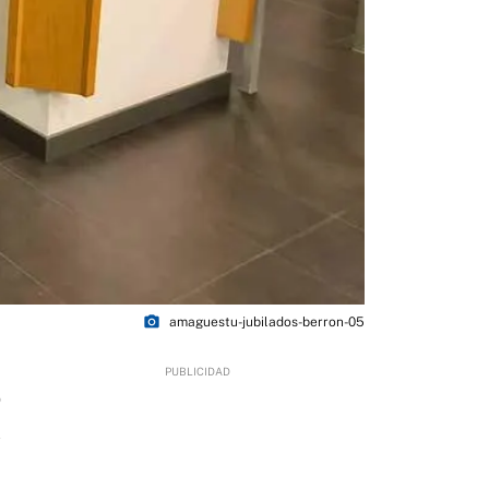
photo_camera
amaguestu-jubilados-berron-05
0