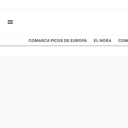
menu
COMARCA PICOS DE EUROPA
EL NORA
COM