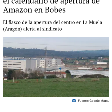
el calendario de apertura de
Amazon en Bobes
El fiasco de la apertura del centro en La Muela
(Aragón) alerta al sindicato
photo_camera
Fuente: Google Maps.