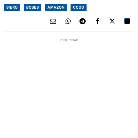
SIERO
BOBES
AMAZON
CCOO