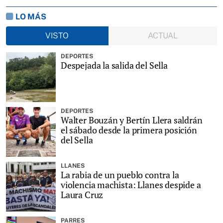
LO MÁS
VISTO
ACTUAL
DEPORTES
Despejada la salida del Sella
DEPORTES
Walter Bouzán y Bertín Llera saldrán
el sábado desde la primera posición
del Sella
LLANES
La rabia de un pueblo contra la
violencia machista: Llanes despide a
Laura Cruz
PARRES