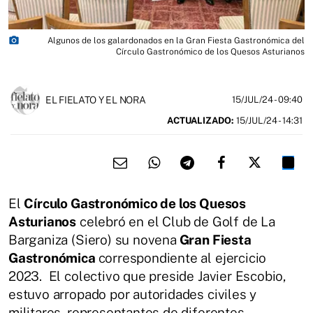
photo_camera
Algunos de los galardonados en la Gran Fiesta Gastronómica del
Círculo Gastronómico de los Quesos Asturianos
EL FIELATO Y EL NORA
15/JUL/24
- 09:40
ACTUALIZADO:
15/JUL/24 - 14:31
El
Círculo Gastronómico de los Quesos
Asturianos
celebró en el Club de Golf de La
Barganiza (Siero) su novena
Gran Fiesta
Gastronómica
correspondiente al ejercicio
2023. El colectivo que preside Javier Escobio,
estuvo arropado por autoridades civiles y
militares, representantes de diferentes