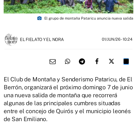
photo_camera
El grupo de montaña Pataricu anuncia nueva salida
EL FIELATO Y EL NORA
01/JUN/26
- 10:24
El Club de Montaña y Senderismo Pataricu, de El
Berrón, organizará el próximo domingo 7 de junio
una nueva salida de montaña que recorrerá
algunas de las principales cumbres situadas
entre el concejo de Quirós y el municipio leonés
de San Emiliano.