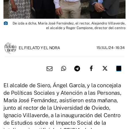
photo_camera
De izda a dcha, María José Fernández, el rector, Alejandro Villaverde,
el alcalde y Roger Campione, director del centro
EL FIELATO Y EL NORA
15/JUL/24
- 16:34
El alcalde de Siero, Ángel García, y la concejala
de Políticas Sociales y Atención a las Personas,
María José Fernández, asistieron esta mañana,
junto al rector de la Universidad de Oviedo,
Ignacio Villaverde, a la inauguración del Centro
de Estudios sobre el Impacto Social de la